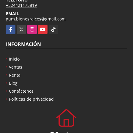
+524421175819
EMAIL
gum.bienesraices@gmail.com
Facebook
X
Instagram
YouTube
TikTok
INFORMACIÓN
Inicio
Ventas
Renta
Blog
Contáctenos
Políticas de privacidad