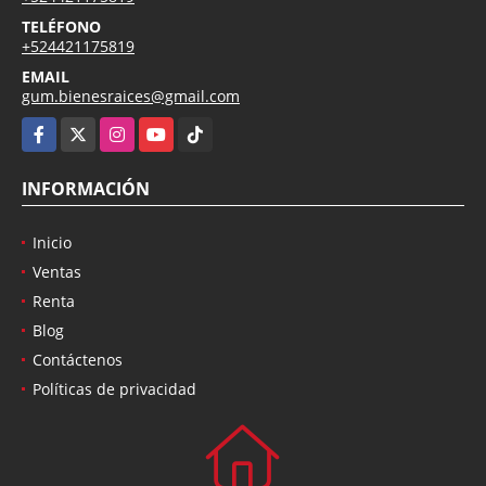
TELÉFONO
+524421175819
EMAIL
gum.bienesraices@gmail.com
Facebook
X
Instagram
YouTube
TikTok
INFORMACIÓN
Inicio
Ventas
Renta
Blog
Contáctenos
Políticas de privacidad