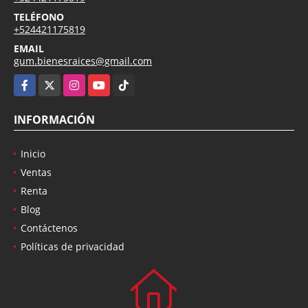
TELÉFONO
+524421175819
EMAIL
gum.bienesraices@gmail.com
Facebook
X
Instagram
YouTube
TikTok
INFORMACIÓN
Inicio
Ventas
Renta
Blog
Contáctenos
Políticas de privacidad