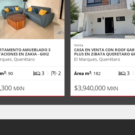
Venta
RTAMENTO AMUEBLADO 3
CASA EN VENTA CON ROOF GA
ACIONES EN ZAKIA - GIH2
PLUS EN ZIBATA QUERETARO G
rques, Querétaro
El Marques, Querétaro
|
3
2
3
2
2
 m
: 90
Área m
: 182
,300
$3,940,000
MXN
MXN