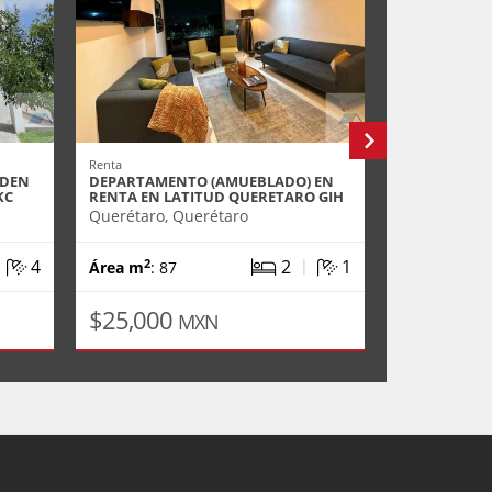
Renta
Venta
RDEN
DEPARTAMENTO (AMUEBLADO) EN
CASA EN VEN
KC
RENTA EN LATITUD QUERETARO GIH
AEROPUERTO
Querétaro, Querétaro
El Marques,
|
|
4
2
1
2
2
Área m
: 87
Área m
: 93
$25,000
$1,940,
MXN