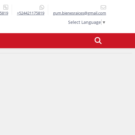
5819
+524421175819
gum.bienesraices@gmail.com
Select Language
▼