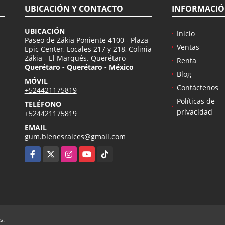
UBICACIÓN Y CONTACTO
INFORMACI
UBICACIÓN
Inicio
Paseo de Zákia Poniente 4100 - Plaza
Ventas
Epic Center, Locales 217 y 218, Colinia
Zákia - El Marqués. Querétaro
Renta
Querétaro - Querétaro - México
Blog
MÓVIL
Contáctenos
+524421175819
Políticas de
TELÉFONO
privacidad
+524421175819
EMAIL
gum.bienesraices@gmail.com
Facebook
X
Instagram
YouTube
TikTok
s.