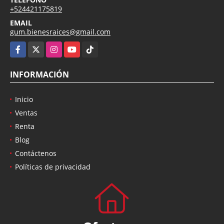
+524421175819
EMAIL
gum.bienesraices@gmail.com
Facebook
X
Instagram
YouTube
TikTok
INFORMACIÓN
Inicio
Ventas
Renta
Blog
Contáctenos
Políticas de privacidad