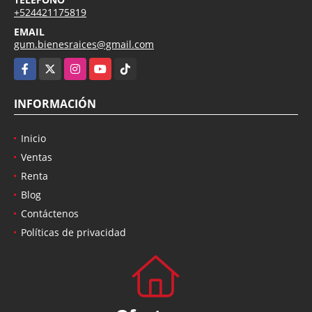
+524421175819
EMAIL
gum.bienesraices@gmail.com
Facebook
X
Instagram
YouTube
TikTok
INFORMACIÓN
Inicio
Ventas
Renta
Blog
Contáctenos
Políticas de privacidad