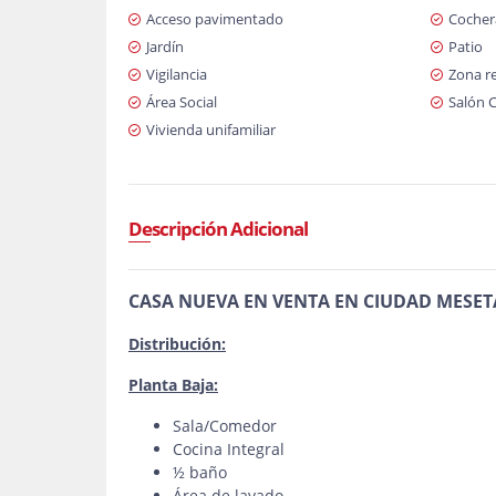
Acceso pavimentado
Cochera
Jardín
Patio
Vigilancia
Zona re
Área Social
Salón 
Vivienda unifamiliar
Descripción Adicional
CASA NUEVA EN VENTA EN CIUDAD MESE
Distribución:
Planta Baja:
Sala/Comedor
Cocina Integral
½ baño
Área de lavado