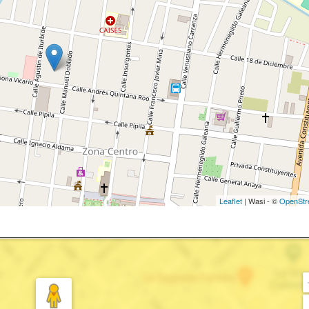
Leaflet
| Wasi - ©
OpenStr