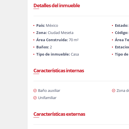
Detalles del inmueble
País:
México
Estado:
Zona:
Ciudad Meseta
Código:
Área Construida:
70 m²
Área Te
Baños:
2
Estaci
Tipo de inmueble:
Casa
Tipo de
Características internas
Baño auxiliar
Zona d
Unifamiliar
Características externas