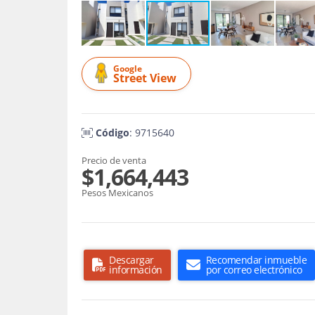
Google
Street View
Código
: 9715640
Precio de venta
$1,664,443
Pesos Mexicanos
Descargar
Recomendar inmueble
información
por correo electrónico