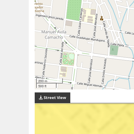
200 m
500 ft
Street View