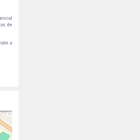
encial
tos de
mate a