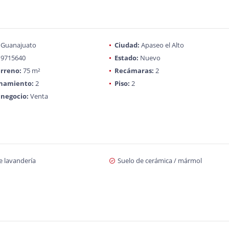
Guanajuato
Ciudad:
Apaseo el Alto
9715640
Estado:
Nuevo
rreno:
75 m²
Recámaras:
2
onamiento:
2
Piso:
2
 negocio:
Venta
e lavandería
Suelo de cerámica / mármol