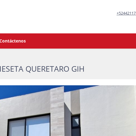
+52442117
Contáctenos
MESETA QUERETARO GIH