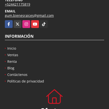
+524421175819
EMAIL
gum.bienesraices@gmail.com
Facebook
X
Instagram
YouTube
TikTok
INFORMACIÓN
Inicio
Ventas
Renta
Blog
Contáctenos
Políticas de privacidad