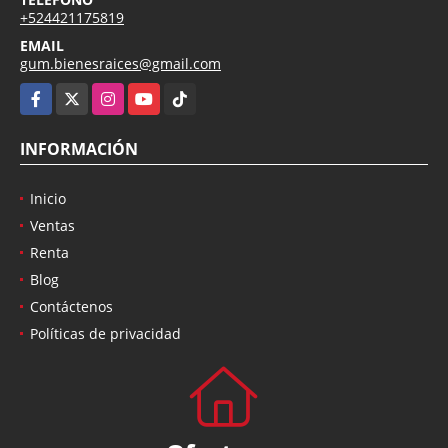
+524421175819
EMAIL
gum.bienesraices@gmail.com
Facebook
X
Instagram
YouTube
TikTok
INFORMACIÓN
Inicio
Ventas
Renta
Blog
Contáctenos
Políticas de privacidad