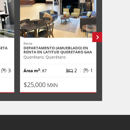
Renta
Renta
SETA
DEPARTAMENTO (AMUEBLADO) EN
DEPARTAMEN
RENTA EN LATITUD QUERETARO GAA
EN RENTA E
Querétaro, Querétaro
Querétaro, 
|
|
3
2
1
2
Área m
: 87
$25,000
$25,000
MXN