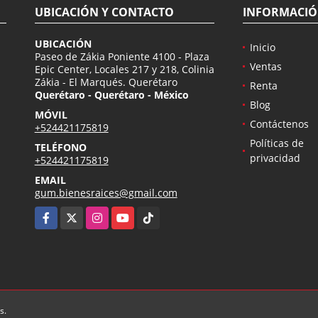
UBICACIÓN Y CONTACTO
INFORMACI
UBICACIÓN
Inicio
Paseo de Zákia Poniente 4100 - Plaza
Ventas
Epic Center, Locales 217 y 218, Colinia
Zákia - El Marqués. Querétaro
Renta
Querétaro - Querétaro - México
Blog
MÓVIL
Contáctenos
+524421175819
Políticas de
TELÉFONO
privacidad
+524421175819
EMAIL
gum.bienesraices@gmail.com
Facebook
X
Instagram
YouTube
TikTok
s.