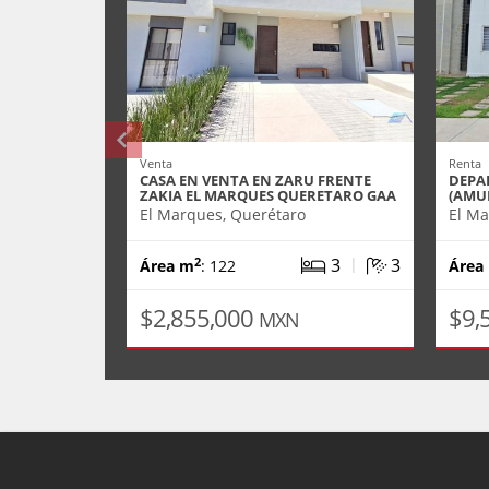
Venta
Renta
CASA EN VENTA EN ZARU FRENTE
DEPA
ZAKIA EL MARQUES QUERETARO GAA
(AMU
El Marques, Querétaro
El Ma
|
3
3
2
Área m
: 122
Área
$2,855,000
$9,
MXN