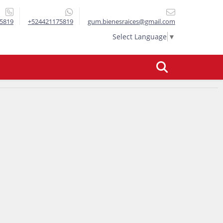
5819
+524421175819
gum.bienesraices@gmail.com
Select Language
▼