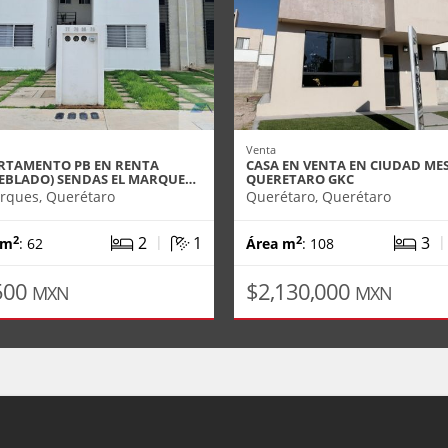
Venta
RTAMENTO PB EN RENTA
CASA EN VENTA EN CIUDAD ME
EBLADO) SENDAS EL MARQUE…
QUERETARO GKC
rques, Querétaro
Querétaro, Querétaro
|
2
1
3
2
2
 m
: 62
Área m
: 108
500
$2,130,000
MXN
MXN