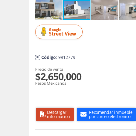
Google
Street View
Código
: 9912779
Precio de venta
$2,650,000
Pesos Mexicanos
Descargar
Recomendar inmueble
información
por correo electrónico