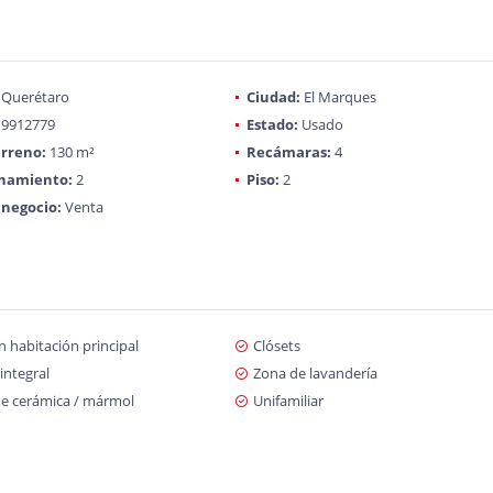
Querétaro
Ciudad:
El Marques
9912779
Estado:
Usado
rreno:
130 m²
Recámaras:
4
onamiento:
2
Piso:
2
 negocio:
Venta
 habitación principal
Clósets
integral
Zona de lavandería
de cerámica / mármol
Unifamiliar