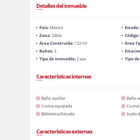
Detalles del inmueble
País:
México
Estado:
Zona:
Zákia
Código:
Área Construida:
122 m²
Área Te
Baños:
3
Estaci
Tipo de inmueble:
Casa
Tipo de
Características internas
Baño auxiliar
Baño en
Cocina equipada
Cocina 
Biblioteca/Estudio
Suelo 
Características externas