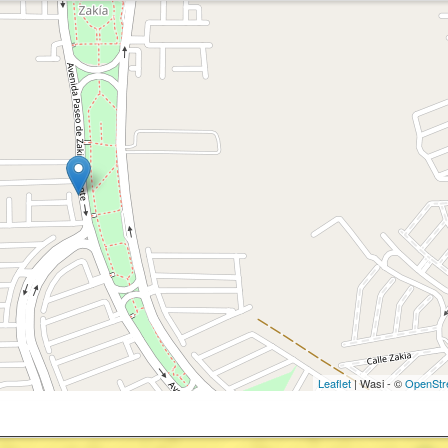
Leaflet
| Wasi - ©
OpenStr