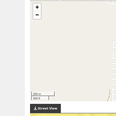
+
−
200 m
500 ft
Street View