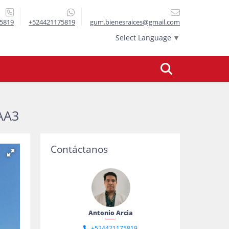
5819
+524421175819
gum.bienesraices@gmail.com
Select Language
▼
AA3
Contáctanos
Antonio Arcia
+524421175819