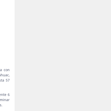
ta con
áhuac,
sta 57
ente 6
aminar
s.