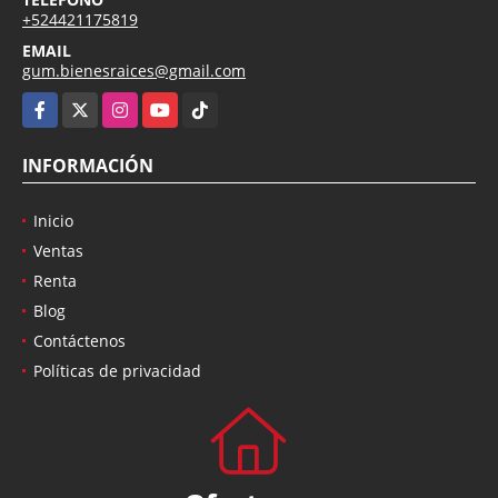
+524421175819
EMAIL
gum.bienesraices@gmail.com
Facebook
X
Instagram
YouTube
TikTok
INFORMACIÓN
Inicio
Ventas
Renta
Blog
Contáctenos
Políticas de privacidad