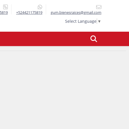
5819
+524421175819
gum.bienesraices@gmail.com
Select Language
▼