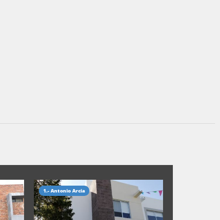
1.- Antonio Arcia
5.- Ivan Rumon