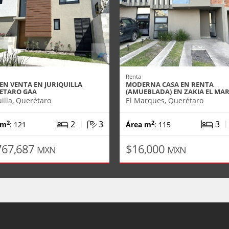
Renta
EN VENTA EN JURIQUILLA
MODERNA CASA EN RENTA
ETARO GAA
(AMUEBLADA) EN ZAKIA EL M
uilla, Querétaro
El Marques, Querétaro
|
2
3
3
2
2
 m
: 121
Área m
: 115
767,687
$16,000
MXN
MXN