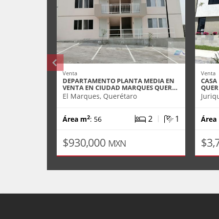
Venta
Venta
DEPARTAMENTO PLANTA MEDIA EN
CASA 
VENTA EN CIUDAD MARQUES QUER…
QUER
El Marques, Querétaro
Juriq
|
2
1
2
Área m
: 56
Área
$930,000
$3,
MXN