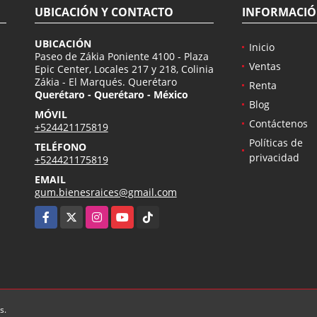
UBICACIÓN Y CONTACTO
INFORMACI
UBICACIÓN
Inicio
Paseo de Zákia Poniente 4100 - Plaza
Ventas
Epic Center, Locales 217 y 218, Colinia
Zákia - El Marqués. Querétaro
Renta
Querétaro - Querétaro - México
Blog
MÓVIL
Contáctenos
+524421175819
Políticas de
TELÉFONO
privacidad
+524421175819
EMAIL
gum.bienesraices@gmail.com
Facebook
X
Instagram
YouTube
TikTok
s.