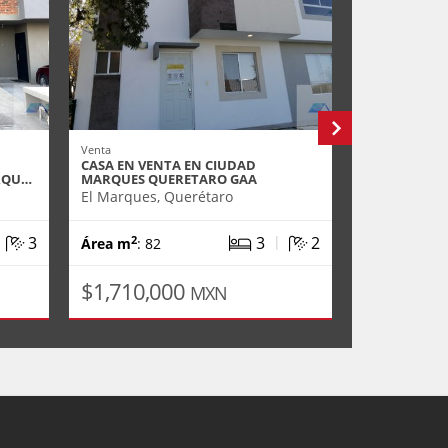
Venta
Venta
CASA EN VENTA EN CIUDAD
DEPARTAMEN
ARQU…
MARQUES QUERETARO GAA
ZIBATA QUE
El Marques, Querétaro
El Marques,
|
|
3
3
2
2
2
Área m
: 82
Área m
: 93
$1,710,000
$3,758,
MXN