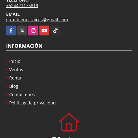
+524421175819
EMAIL
gum.bienesraices@gmail.com
Facebook
X
Instagram
YouTube
TikTok
INFORMACIÓN
Inicio
Ventas
Renta
Blog
Contáctenos
Políticas de privacidad