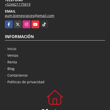
+524421175819
EMAIL
gum.bienesraices@gmail.com
Facebook
X
Instagram
YouTube
TikTok
INFORMACIÓN
Inicio
Ventas
Renta
Blog
Contáctenos
Políticas de privacidad