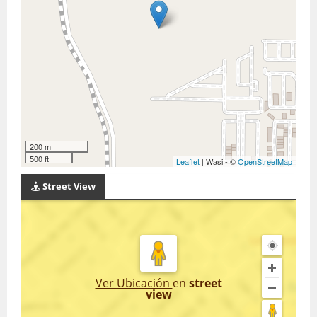
200 m
500 ft
Leaflet
| Wasi - ©
OpenStreetMap
Street View
Ver Ubicación
en
street
view