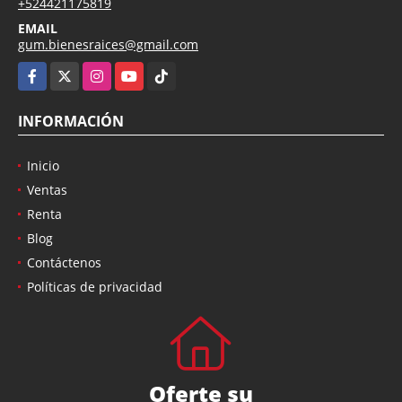
+524421175819
EMAIL
gum.bienesraices@gmail.com
Facebook
X
Instagram
YouTube
TikTok
INFORMACIÓN
Inicio
Ventas
Renta
Blog
Contáctenos
Políticas de privacidad
Oferte su