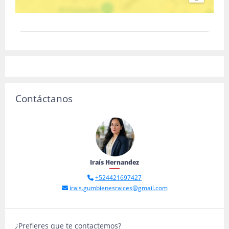
Contáctanos
Iraís Hernandez
+524421697427
irais.gumbienesraices@gmail.com
¿Prefieres que te contactemos?