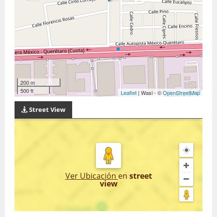
200 m
500 ft
Leaflet
| Wasi - ©
OpenStreetMap
Street View
Ver Ubicación
en
street
view