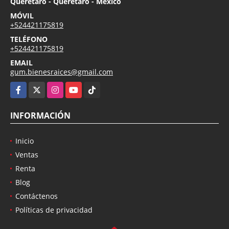
Querétaro - Querétaro - México
MÓVIL
+524421175819
TELÉFONO
+524421175819
EMAIL
gum.bienesraices@gmail.com
Facebook
X
Instagram
YouTube
TikTok
INFORMACIÓN
Inicio
Ventas
Renta
Blog
Contáctenos
Políticas de privacidad