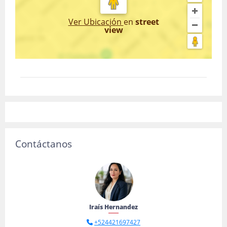
Ver Ubicación
en
street
view
Contáctanos
Iraís Hernandez
+524421697427