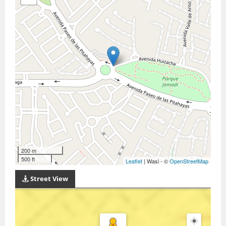
200 m
500 ft
Leaflet
| Wasi - ©
OpenStreetMap
Street View