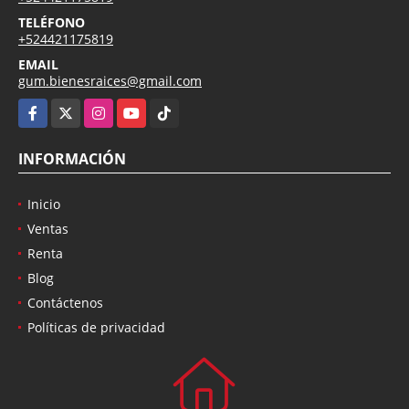
TELÉFONO
+524421175819
EMAIL
gum.bienesraices@gmail.com
Facebook
X
Instagram
YouTube
TikTok
INFORMACIÓN
Inicio
Ventas
Renta
Blog
Contáctenos
Políticas de privacidad