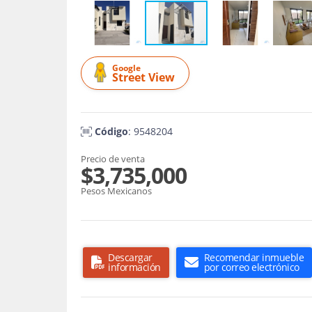
Google
Street View
Código
: 9548204
Precio de venta
$3,735,000
Pesos Mexicanos
Descargar
Recomendar inmueble
información
por correo electrónico