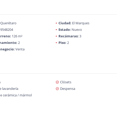
Querétaro
Ciudad:
El Marques
9548204
Estado:
Nuevo
rreno:
126 m²
Recámaras:
3
onamiento:
2
Piso:
2
 negocio:
Venta
a
Clósets
e lavandería
Despensa
de cerámica / mármol