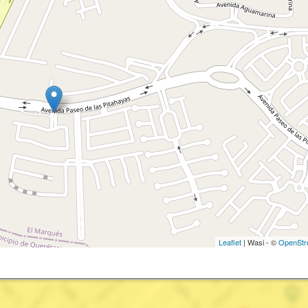
Leaflet
| Wasi - ©
OpenStr