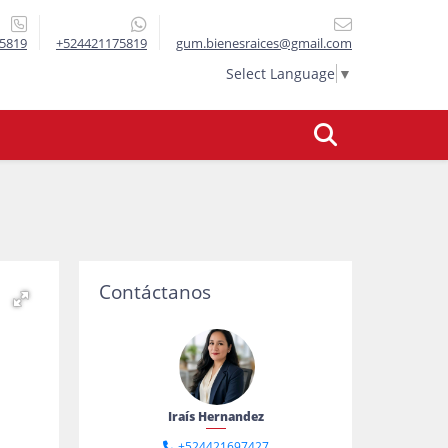
5819
+524421175819
gum.bienesraices@gmail.com
Select Language
▼
Contáctanos
Iraís Hernandez
+524421697427