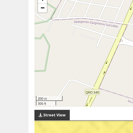
−
200 m
500 ft
Street View