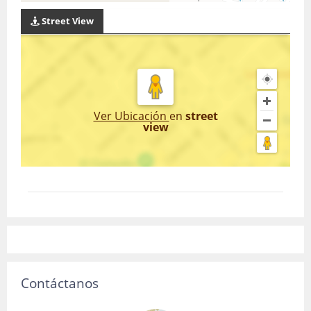
Street View
Ver Ubicación
en
street
view
Contáctanos