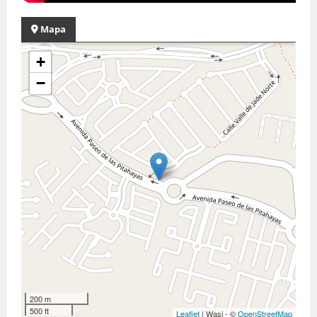
Mapa
+
−
200 m
500 ft
Leaflet
| Wasi - ©
OpenStreetMap