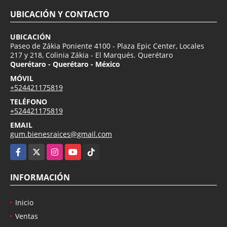
UBICACIÓN Y CONTACTO
UBICACIÓN
Paseo de Zákia Poniente 4100 - Plaza Epic Center, Locales
217 y 218, Colinia Zákia - El Marqués. Querétaro
Querétaro - Querétaro - México
MÓVIL
+524421175819
TELÉFONO
+524421175819
EMAIL
gum.bienesraices@gmail.com
Facebook
X
Instagram
YouTube
TikTok
INFORMACIÓN
Inicio
Ventas