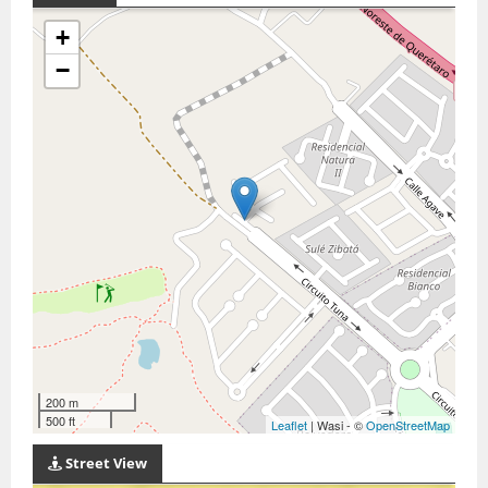
+
−
200 m
500 ft
Leaflet
| Wasi - ©
OpenStreetMap
Street View