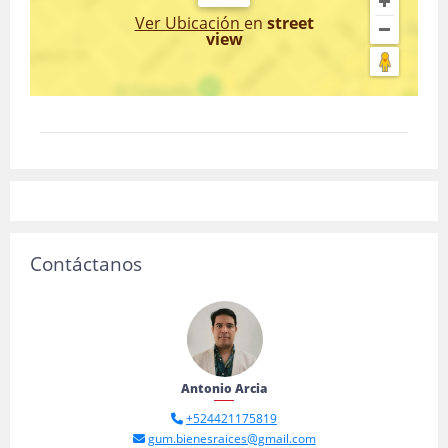
Ver Ubicación
en
street
view
Contáctanos
Antonio Arcia
+524421175819
gum.bienesraices@gmail.com