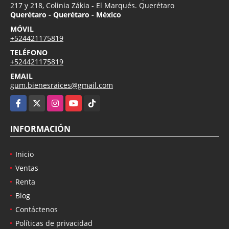
217 y 218, Colinia Zákia - El Marqués. Querétaro
Querétaro - Querétaro - México
MÓVIL
+524421175819
TELÉFONO
+524421175819
EMAIL
gum.bienesraices@gmail.com
Facebook
X
Instagram
YouTube
TikTok
INFORMACIÓN
Inicio
Ventas
Renta
Blog
Contáctenos
Políticas de privacidad