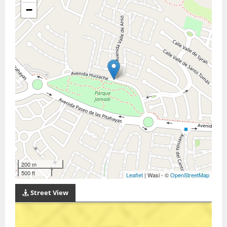
−
200 m
500 ft
Leaflet
| Wasi - ©
OpenStreetMap
Street View