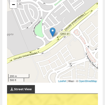
−
200 m
500 ft
Leaflet
| Wasi - ©
OpenStreetMap
Street View