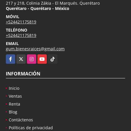
217 y 218, Colinia Zákia - El Marqués. Querétaro
Querétaro - Querétaro - México
MÓVIL
+524421175819
TELÉFONO
+524421175819
EMAIL
gum.bienesraices@gmail.com
Facebook
X
Instagram
YouTube
TikTok
INFORMACIÓN
Inicio
Ventas
Renta
Blog
Contáctenos
Políticas de privacidad