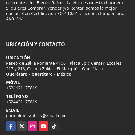
referente a los Bienes Raíces. La ética es nuestra bandera.
Si quieres Comprar, Vender y/o Rentar, somos la mejor
opción. Con Certificación EC0110.01 y Licencia Inmobiliaria
AI-01844
UBICACIÓN Y CONTACTO
UBICACIÓN
Paseo de Zákia Poniente 4100 - Plaza Epic Center, Locales
217 y 218, Colinia Zákia - El Marqués. Querétaro
Querétaro - Querétaro - México
MÓVIL
+524421175819
TELÉFONO
+524421175819
EMAIL
gum.bienesraices@gmail.com
Facebook
X
Instagram
YouTube
TikTok