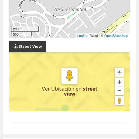
200 m
500 ft
Leaflet
| Wasi - ©
OpenStreetMap
Street View
Ver Ubicación
en
street
view