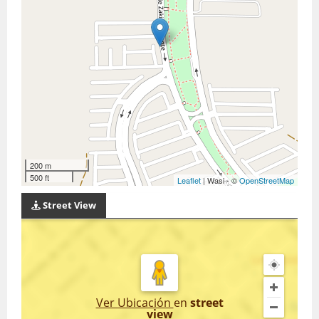
200 m
500 ft
Leaflet
| Wasi - ©
OpenStreetMap
Street View
Ver Ubicación
en
street
view