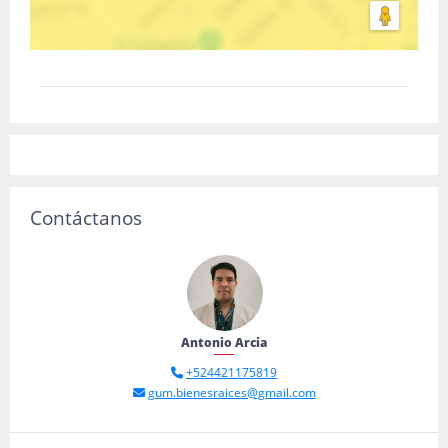
Contáctanos
Antonio Arcia
+524421175819
gum.bienesraices@gmail.com