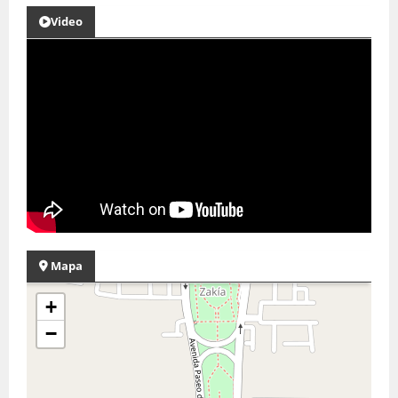
Video
Mapa
+
−