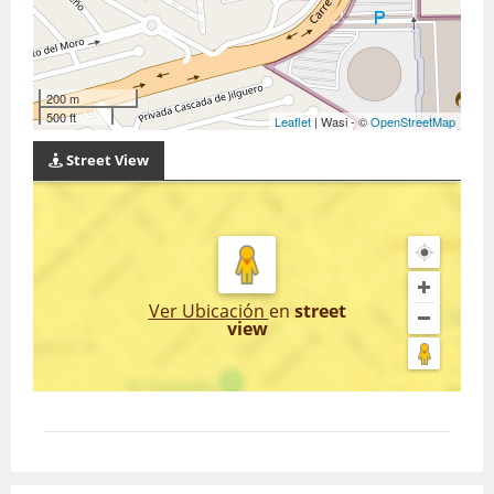
200 m
500 ft
Leaflet
| Wasi - ©
OpenStreetMap
Street View
Ver Ubicación
en
street
view