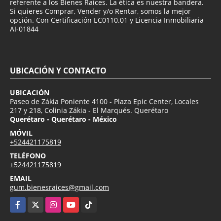
referente a los Bienes Raíces. La ética es nuestra bandera.
Si quieres Comprar, Vender y/o Rentar, somos la mejor
opción. Con Certificación EC0110.01 y Licencia Inmobiliaria
AI-01844
UBICACIÓN Y CONTACTO
UBICACIÓN
Paseo de Zákia Poniente 4100 - Plaza Epic Center, Locales
217 y 218, Colinia Zákia - El Marqués. Querétaro
Querétaro - Querétaro - México
MÓVIL
+524421175819
TELÉFONO
+524421175819
EMAIL
gum.bienesraices@gmail.com
Facebook
X
Instagram
YouTube
TikTok