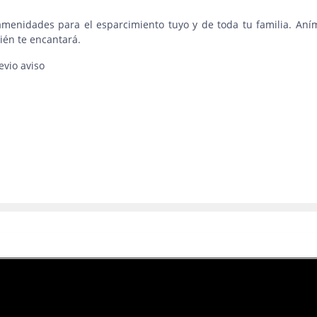
amenidades para el esparcimiento tuyo y de toda tu familia. Aní
bién te encantará.
evio aviso