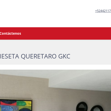
+52442117
Contáctenos
MESETA QUERETARO GKC