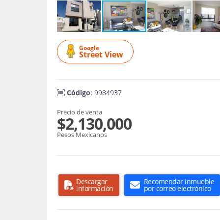
Google
Street View
Código
: 9984937
Precio de venta
$2,130,000
Pesos Mexicanos
Descargar
Recomendar inmueble
información
por correo electrónico