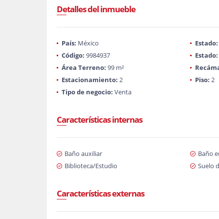
Detalles del inmueble
País:
México
Estado:
Código:
9984937
Estado:
Área Terreno:
99 m²
Recáma
Estacionamiento:
2
Piso:
2
Tipo de negocio:
Venta
Características internas
Baño auxiliar
Baño en
Biblioteca/Estudio
Suelo 
Características externas