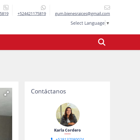
5819
+524421175819
gum.bienesraices@gmail.com
Select Language
▼
Contáctanos
Karla Cordero
+528137080074