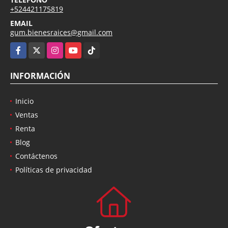
+524421175819
EMAIL
gum.bienesraices@gmail.com
Facebook
X
Instagram
YouTube
TikTok
INFORMACIÓN
Inicio
Ventas
Renta
Blog
Contáctenos
Políticas de privacidad