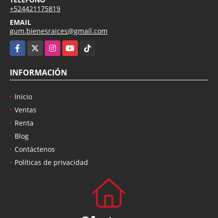
+524421175819
EMAIL
gum.bienesraices@gmail.com
Facebook
X
Instagram
YouTube
TikTok
INFORMACIÓN
Inicio
Ventas
Renta
Blog
Contáctenos
Políticas de privacidad