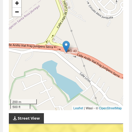
+
−
200 m
500 ft
Leaflet
| Wasi - ©
OpenStreetMap
Street View