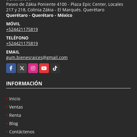
Paseo de Zákia Poniente 4100 - Plaza Epic Center, Locales
217 y 218, Colinia Zákia - El Marqués. Querétaro
Querétaro - Querétaro - México
MÓVIL
+524421175819
TELÉFONO
+524421175819
EMAIL
gum.bienesraices@gmail.com
Facebook
X
Instagram
YouTube
TikTok
INFORMACIÓN
Inicio
Ventas
Renta
Blog
Contáctenos