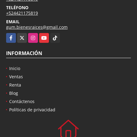
TELÉFONO
+524421175819
EMAIL
gum.bienesraices@gmail.com
Facebook
X
Instagram
YouTube
TikTok
INFORMACIÓN
Inicio
Ventas
Renta
Blog
Contáctenos
Políticas de privacidad