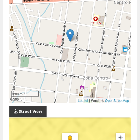
200 m
500 ft
Leaflet
| Wasi - ©
OpenStreetMap
Street View