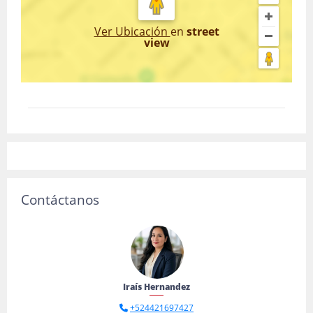
Ver Ubicación
en
street
view
Contáctanos
Iraís Hernandez
+524421697427