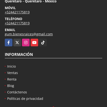
Querétaro - Querétaro - México
MÓVIL
+524421175819
TELÉFONO
+524421175819
EMAIL
gum.bienesraices@gmail.com
Facebook
X
Instagram
YouTube
TikTok
INFORMACIÓN
Inicio
Ventas
Renta
Blog
Contáctenos
Políticas de privacidad