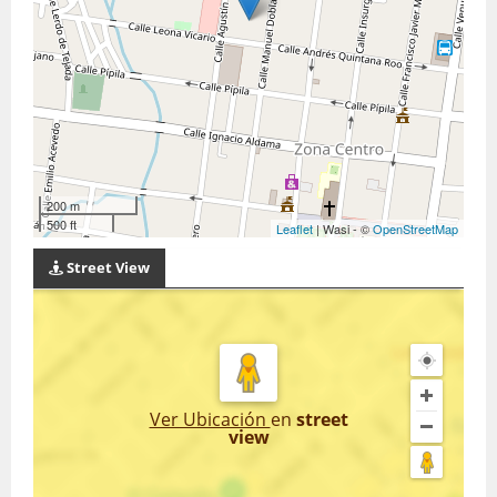
200 m
500 ft
Leaflet
| Wasi - ©
OpenStreetMap
Street View
Ver Ubicación
en
street
view