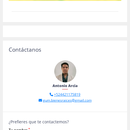
Contáctanos
Antonio Arcia
+524421175819
gum.bienesraices@gmail.com
¿Prefieres que te contactemos?
*
Tu nombre