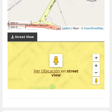
200 m
500 ft
Leaflet
| Wasi - ©
OpenStreetMap
Street View
Ver Ubicación
en
street
view