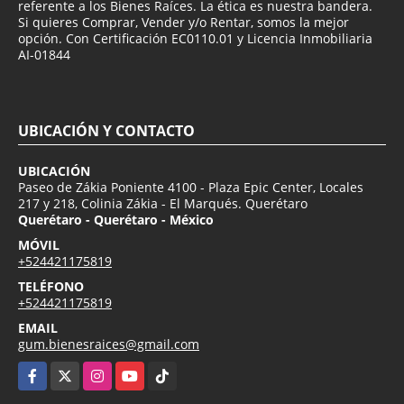
referente a los Bienes Raíces. La ética es nuestra bandera.
Si quieres Comprar, Vender y/o Rentar, somos la mejor
opción. Con Certificación EC0110.01 y Licencia Inmobiliaria
AI-01844
UBICACIÓN Y CONTACTO
UBICACIÓN
Paseo de Zákia Poniente 4100 - Plaza Epic Center, Locales
217 y 218, Colinia Zákia - El Marqués. Querétaro
Querétaro - Querétaro - México
MÓVIL
+524421175819
TELÉFONO
+524421175819
EMAIL
gum.bienesraices@gmail.com
Facebook
X
Instagram
YouTube
TikTok