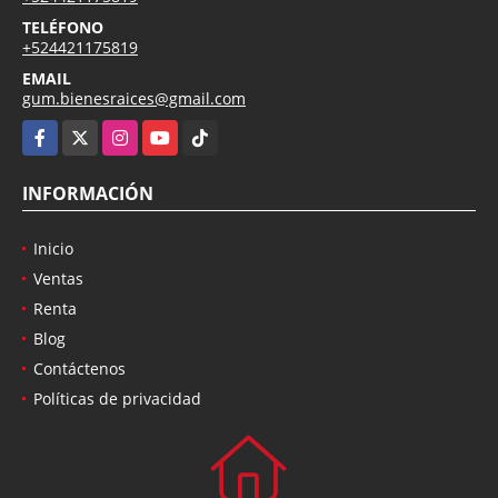
TELÉFONO
+524421175819
EMAIL
gum.bienesraices@gmail.com
Facebook
X
Instagram
YouTube
TikTok
INFORMACIÓN
Inicio
Ventas
Renta
Blog
Contáctenos
Políticas de privacidad