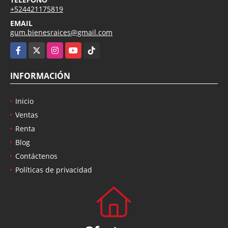
+524421175819
EMAIL
gum.bienesraices@gmail.com
Facebook
X
Instagram
YouTube
TikTok
INFORMACIÓN
Inicio
Ventas
Renta
Blog
Contáctenos
Políticas de privacidad