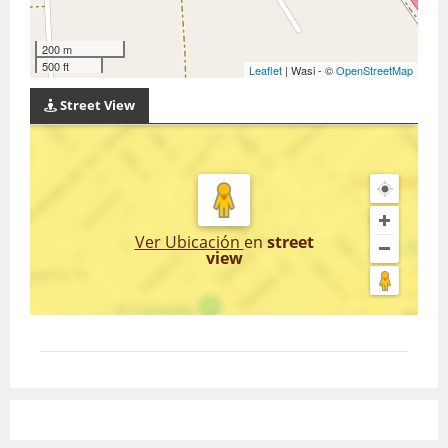
200 m
500 ft
Leaflet
| Wasi - ©
OpenStreetMap
Street View
Ver Ubicación
en
street
view