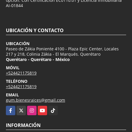
opción. Con Certificación EC0110.01 y Licencia Inmobiliaria
AI-01844
UBICACIÓN Y CONTACTO
UBICACIÓN
Paseo de Zákia Poniente 4100 - Plaza Epic Center, Locales
217 y 218, Colinia Zákia - El Marqués. Querétaro
Querétaro - Querétaro - México
MÓVIL
+524421175819
TELÉFONO
+524421175819
EMAIL
gum.bienesraices@gmail.com
Facebook
X
Instagram
YouTube
TikTok
INFORMACIÓN