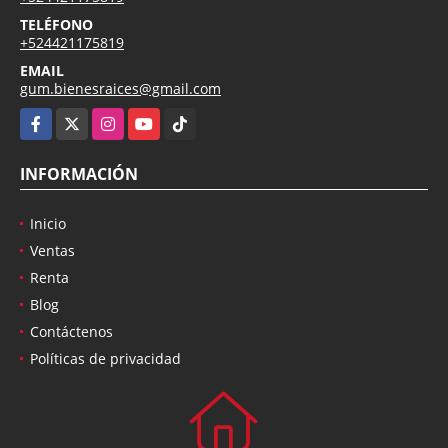
TELÉFONO
+524421175819
EMAIL
gum.bienesraices@gmail.com
Facebook
X
Instagram
YouTube
TikTok
INFORMACIÓN
Inicio
Ventas
Renta
Blog
Contáctenos
Políticas de privacidad