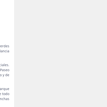
verdes
lancia
iales.
(Paseo
o y de
parque
e todo
anchas