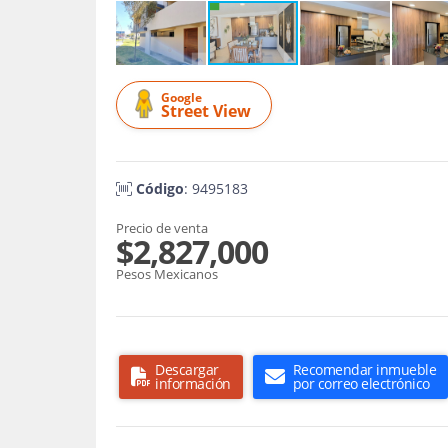
Google
Street View
Código
: 9495183
Precio de venta
$2,827,000
Pesos Mexicanos
Descargar
Recomendar inmueble
información
por correo electrónico