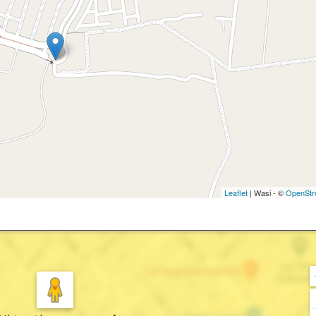
Leaflet
| Wasi - ©
OpenStr