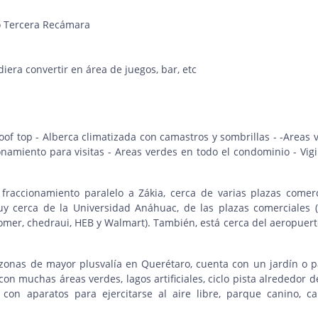
o Tercera Recámara
diera convertir en área de juegos, bar, etc
oof top - Alberca climatizada con camastros y sombrillas - -Areas 
onamiento para visitas - Areas verdes en todo el condominio - Vigi
fraccionamiento paralelo a Zákia, cerca de varias plazas comerc
y cerca de la Universidad Anáhuac, de las plazas comerciales 
omer, chedraui, HEB y Walmart). También, está cerca del aeropuert
s zonas de mayor plusvalía en Querétaro, cuenta con un jardín o 
 muchas áreas verdes, lagos artificiales, ciclo pista alrededor d
 con aparatos para ejercitarse al aire libre, parque canino, c