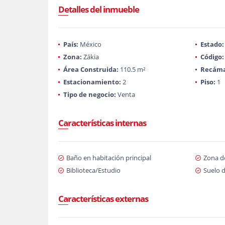
Detalles del inmueble
País:
México
Estado:
Zona:
Zákia
Código:
Área Construida:
110.5 m²
Recáma
Estacionamiento:
2
Piso:
1
Tipo de negocio:
Venta
Características internas
Baño en habitación principal
Zona d
Biblioteca/Estudio
Suelo 
Características externas