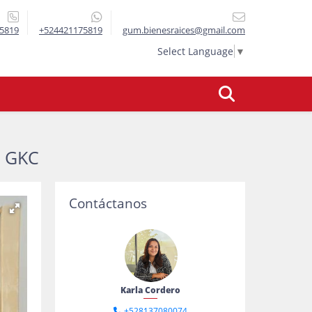
5819
+524421175819
gum.bienesraices@gmail.com
Select Language
▼
 GKC
Contáctanos
Karla Cordero
+528137080074