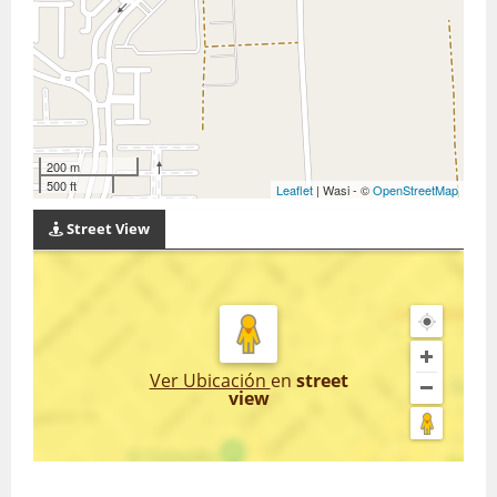
200 m
500 ft
Leaflet
| Wasi - ©
OpenStreetMap
Street View
Ver Ubicación
en
street
view