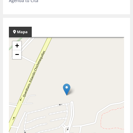
Agenda tu Cita
Mapa
+
−