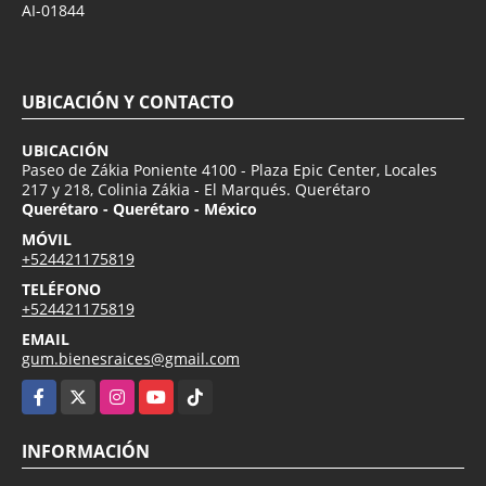
AI-01844
UBICACIÓN Y CONTACTO
UBICACIÓN
Paseo de Zákia Poniente 4100 - Plaza Epic Center, Locales
217 y 218, Colinia Zákia - El Marqués. Querétaro
Querétaro - Querétaro - México
MÓVIL
+524421175819
TELÉFONO
+524421175819
EMAIL
gum.bienesraices@gmail.com
Facebook
X
Instagram
YouTube
TikTok
INFORMACIÓN