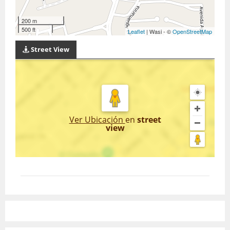
200 m
500 ft
Leaflet
| Wasi - ©
OpenStreetMap
Street View
Ver Ubicación
en
street
view