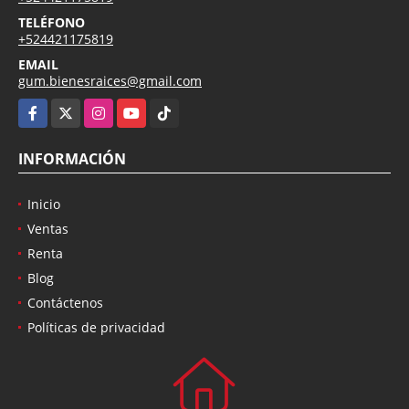
TELÉFONO
+524421175819
EMAIL
gum.bienesraices@gmail.com
Facebook
X
Instagram
YouTube
TikTok
INFORMACIÓN
Inicio
Ventas
Renta
Blog
Contáctenos
Políticas de privacidad