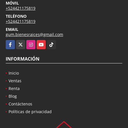
MÓVIL
+524421175819
TELÉFONO
+524421175819
EMAIL
gum.bienesraices@gmail.com
Facebook
X
Instagram
YouTube
TikTok
INFORMACIÓN
Inicio
Ventas
Renta
Blog
Contáctenos
Políticas de privacidad