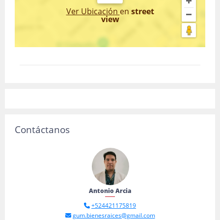
Ver Ubicación
en
street
view
Contáctanos
Antonio Arcia
+524421175819
gum.bienesraices@gmail.com