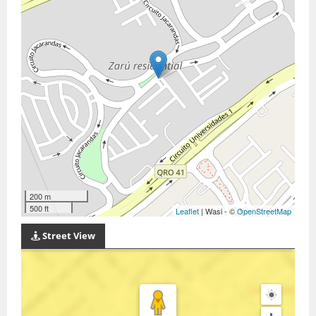
200 m
500 ft
Leaflet
| Wasi - ©
OpenStreetMap
Street View