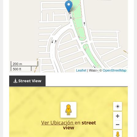
200 m
500 ft
Leaflet
| Wasi - ©
OpenStreetMap
Street View
Ver Ubicación
en
street
view