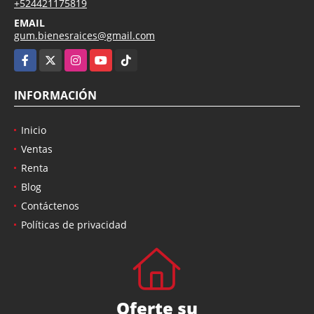
+524421175819
EMAIL
gum.bienesraices@gmail.com
Facebook
X
Instagram
YouTube
TikTok
INFORMACIÓN
Inicio
Ventas
Renta
Blog
Contáctenos
Políticas de privacidad
Oferte su