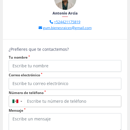
Antonio Arcia
+524421175819
gum.bienesraices@gmail.com
¿Prefieres que te contactemos?
*
Tu nombre
*
Correo electrónico
*
Número de teléfono
▼
*
Mensaje