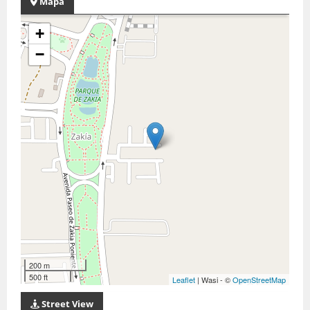
Mapa
+
−
200 m
500 ft
Leaflet
| Wasi - ©
OpenStreetMap
Street View