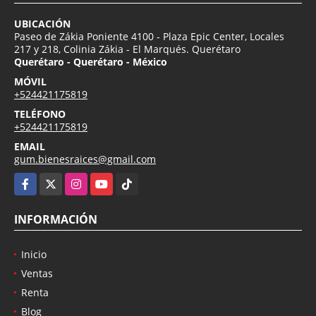
UBICACIÓN
Paseo de Zákia Poniente 4100 - Plaza Epic Center, Locales
217 y 218, Colinia Zákia - El Marqués. Querétaro
Querétaro - Querétaro - México
MÓVIL
+524421175819
TELÉFONO
+524421175819
EMAIL
gum.bienesraices@gmail.com
Facebook
X
Instagram
YouTube
TikTok
INFORMACIÓN
Inicio
Ventas
Renta
Blog