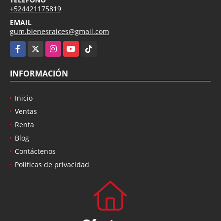
+524421175819
EMAIL
gum.bienesraices@gmail.com
Facebook
X
Instagram
YouTube
TikTok
INFORMACIÓN
Inicio
Ventas
Renta
Blog
Contáctenos
Políticas de privacidad