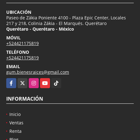
UBICACIÓN
Paseo de Zákia Poniente 4100 - Plaza Epic Center, Locales
217 y 218, Colinia Zákia - El Marqués. Querétaro
Querétaro - Querétaro - México
MÓVIL
+524421175819
TELÉFONO
+524421175819
EMAIL
gum.bienesraices@gmail.com
Facebook
X
Instagram
YouTube
TikTok
INFORMACIÓN
Inicio
Ventas
Renta
Blog