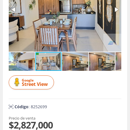
Google
Street View
Código
: 8252699
Precio de venta
$2,827,000