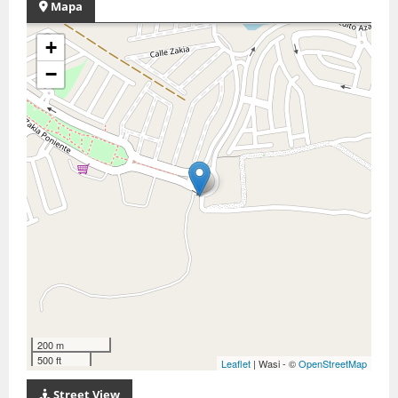
Mapa
+
−
200 m
500 ft
Leaflet
| Wasi - ©
OpenStreetMap
Street View