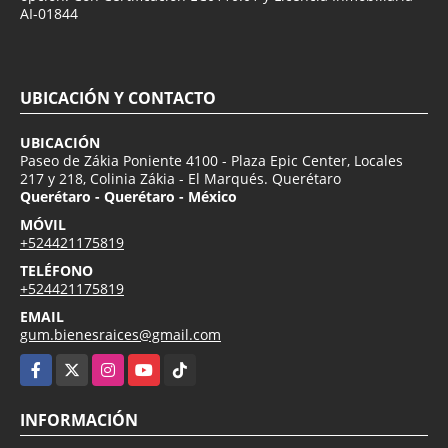
AI-01844
UBICACIÓN Y CONTACTO
UBICACIÓN
Paseo de Zákia Poniente 4100 - Plaza Epic Center, Locales
217 y 218, Colinia Zákia - El Marqués. Querétaro
Querétaro - Querétaro - México
MÓVIL
+524421175819
TELÉFONO
+524421175819
EMAIL
gum.bienesraices@gmail.com
Facebook
X
Instagram
YouTube
TikTok
INFORMACIÓN