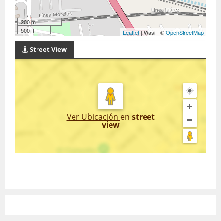
200 m
500 ft
Leaflet
| Wasi - ©
OpenStreetMap
Street View
Ver Ubicación
en
street
view